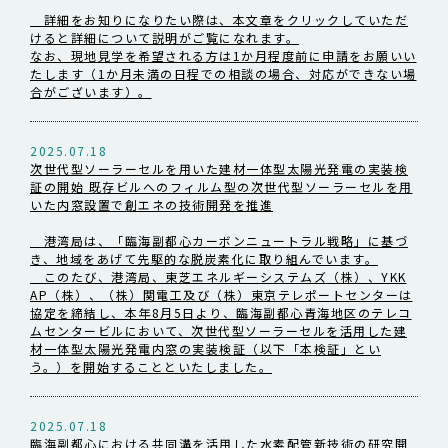
詳細をお知りになりたい際は、本文章をクリックしていただ
けると詳細について説明がご覧になれます。
なお、現地見学を希望される方は1か月程度前に申請をお願いい
たします（1か月未満の日程での相談の場合、対応ができない場
合がございます）。
2025.07.18
次世代型ソーラーセルを用いた建材一体型太陽光発電の実装検
証の開始 既存ビルへのフィルム型の次世代型ソーラーセルを用
いた内窓設置で創エネの技術開発を推進
港湾局は、「臨海副都心カーボンニュートラル戦略」に基づ
き、地域をあげて先駆的な脱炭素化に取り組んでいます。
このたび、港湾局、東芝エネルギーシステムズ（株）、YKK
AP（株）、（株）関電工及び（株）東京テレポートセンターは
協定を締結し、本年8月5日より、臨海副都心青海地区のテレコ
ムセンタービルにおいて、次世代型ソーラーセルを活用した建
材一体型太陽光発電内窓の実装検証（以下「本検証」とい
う。）を開始することといたしました。
2025.07.18
臨海副都心における共同溝を活用した水素配管新技術の研究開