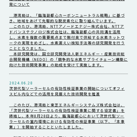
発について
港湾局は、「臨海副都心カーボンニュートラル戦略」に基づ
き、地域をあげて先駆的な脱炭素化に取り組んでいます。
このたび、港湾局、NTTアノードエナジー株式会社、NTTア
ドバンステクノロジ株式会社は、臨海副都心の共同溝を活用
し、水素を複数の需要拠点まで無付臭で供給する水素ネットワ
ークの実現をめざし、水素漏えい検知手法等の研究開発を行う
こととなりました。
本研究開発は、国立研究開発法人新エネルギー・産業技術総
合開発機構（NEDO）の「競争的な水素サプライチェーン構築に
向けた技術開発事業」の助成を受けて実施します。
2024.06.28
次世代型ソーラーセルの有効性検証事業の開始についてオフィ
スビル内などでの活用を見据えた技術開発を推進
このたび、港湾局と東芝エネルギーシステムズ株式会社は、
「次世代型ソーラーセルの有効性検証事業に関する協定書」を
締結し、本年8月28日より、臨海副都心において次世代型ソー
ラーセルの室内環境における有効性の検証事業（以下、「本事
業」）を開始することといたしました。