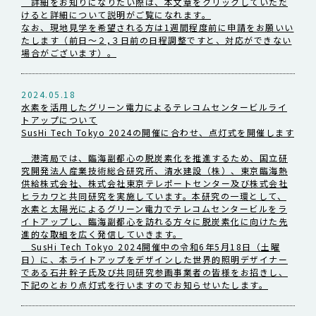
詳細をお知りになりたい際は、本文章をクリックしていただ
けると詳細について説明がご覧になれます。
なお、現地見学を希望される方は1週間程度前に申請をお願いい
たします（前日～２,３日前の日程調整ですと、対応ができない
場合がございます）。
2024.05.18
水素を活用したグリーン電力によるテレコムセンタービルライ
トアップについて
SusHi Tech Tokyo 2024の開催に合わせ、点灯式を開催します
港湾局では、臨海副都心の脱炭素化を推進するため、国立研
究開発法人産業技術総合研究所、清水建設（株）、東京臨海熱
供給株式会社、株式会社東京テレポートセンター及び株式会社
ヒラカワと共同研究を実施しています。本研究の一環として、
水素と太陽光によるグリーン電力でテレコムセンタービルをラ
イトアップし、臨海副都心を訪れる方々に脱炭素化に向けた先
進的な取組を広く発信していきます。
SusHi Tech Tokyo 2024開催中の令和6年5月18日（土曜
日）に、本ライトアップをデザインした世界的照明デザイナー
である石井幹子氏及び共同研究参画事業者の皆様をお招きし、
下記のとおり点灯式を行いますのでお知らせいたします。