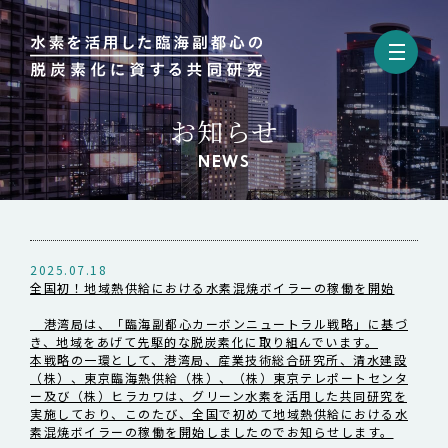
お知らせ
TOP
NEWS
事業紹介
2025.07.18
お知らせ
全国初！地域熱供給における水素混焼ボイラーの稼働を開始
港湾局は、「臨海副都心カーボンニュートラル戦略」に基づ
お問い合わせ
き、地域をあげて先駆的な脱炭素化に取り組んでいます。
本戦略の一環として、港湾局、産業技術総合研究所、清水建設
（株）、東京臨海熱供給（株）、（株）東京テレポートセンタ
ー及び（株）ヒラカワは、グリーン水素を活用した共同研究を
実施しており、このたび、全国で初めて地域熱供給における水
素混焼ボイラーの稼働を開始しましたのでお知らせします。