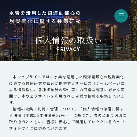
個人情報の取扱い
TOP
PRIVACY
事業紹介
本ウェブサイトでは、水素を活用した臨海副都心の脱炭素化
お知らせ
に資する共同研究参画者が提供するサービス（ホームページに
よる情報提供、各種御意見の受付等）の円滑な運営に必要な範
囲で、本ウェブサイトを利用される皆様の情報を収集していま
す。
お問い合わせ
情報の収集・利用・管理について、「個人情報の保護に関す
る法律（平成15年法律第57号）」に基づき、次のとおり適切に
取り扱うとともに、皆様に安心して利用していただけるウェブ
サイトづくりに努めていきます。